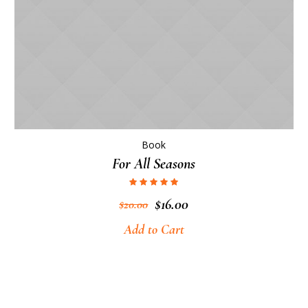
Book
For All Seasons
$
16.00
$
20.00
Add to Cart