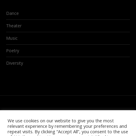
Dance
Theater
Music
Poetry
Diversity
We use cookies on our website to give you the most
relevant experience by remembering your preferences and
repeat visits. By clicking “Accept All”, you consent to the use