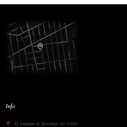
Info
42 Delavan St, Brooklyn NY 11231