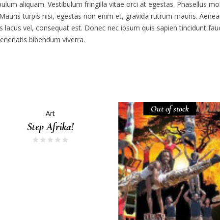
ulum aliquam. Vestibulum fringilla vitae orci at egestas. Phasellus m
auris turpis nisi, egestas non enim et, gravida rutrum mauris. Aenean
s lacus vel, consequat est. Donec nec ipsum quis sapien tincidunt f
 venenatis bibendum viverra.
Out of stock
Art
Step Afrika!