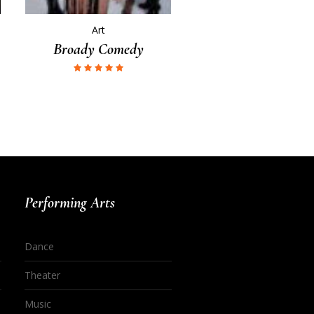
Art
Broady Comedy
Performing Arts
Dance
Theater
Music