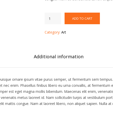
ADD TO CART
Category:
Art
Additional information
uisque ornare ipsum vitae purus semper, ut fermentum sem tempus. 
t nec enim. Phasellus finibus libero eu urna convallis, at fermentum 
per est eget magna mollis bibendum. Maecenas elit enim, venenatis n
c venenatis metus laoreet id. Nam sollicitudin turpis at vestibulum po
elit mattis congue. Nam at laoreet libero, non aliquet sapien. Nulla at