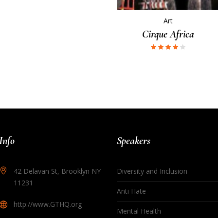
Art
Cirque Africa
Info
Speakers
42 Delavan St, Brooklyn NY
Diversity and Inclusion
11231
Anti Hate
http://www.GTHQ.org
Mental Health